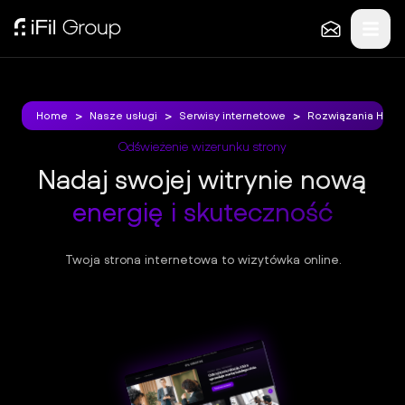
Klientów
O
nas
>
>
>
>
>
>
Home
Home
Nasze usługi
Nasze usługi
Serwisy internetowe
Serwisy internetowe
Rozwiązania Head
Rozwiązania Head
KONTAKT
Odświeżenie wizerunku strony
+48
Nadaj swojej witrynie nową
515
energię i skuteczność
516
387
h
Twoja strona internetowa to wizytówka online.
el
lo
@
ifi
l.p