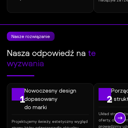
nadążyła za rze
Nasze rozwiązanie
Nasza odpowiedź na
te
wyzwania
Nowoczesny design
Porząd
1
2
dopasowany
i struk
do marki
Układ strony d
oferty, dodaje
Projektujemy świeży, estetyczny wygląd
prowadzimy uży
strony, który odzwierciedla aktualny