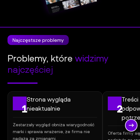
l
Panel
Klienta
Najczęstsze problemy
Problemy, które
widzimy
najczęściej
Strona wygląda
Treści 
1
2
nieaktualnie
odpow
potrz
Zestarzały wygląd obniża wiarygodność
marki i sprawia wrażenie, że firma nie
Oferta firmy się
nadąża za zmianami.