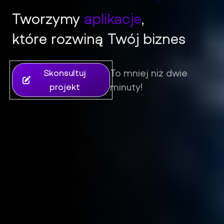
Tworzymy
aplikacje
,
które rozwiną Twój biznes
iFil Group - Tworzenie stron internetowych, sklepów i aplik
To mniej niż dwie
Skonsultuj
minuty!
projekt