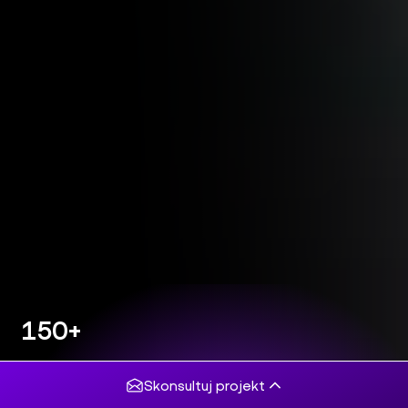
150+
projektów
komercyjnych
Skonsultuj projekt
5/5