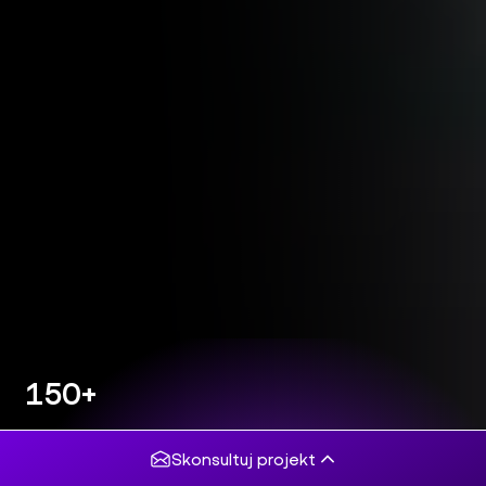
150+
projektów
komercyjnych
Skonsultuj projekt
5/5