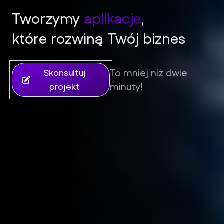
Tworzymy
aplikacje
,
które rozwiną Twój biznes
iFil Group - Tworzenie stron internetowych, sklepów i aplik
To mniej niż dwie
Skonsultuj
minuty!
projekt