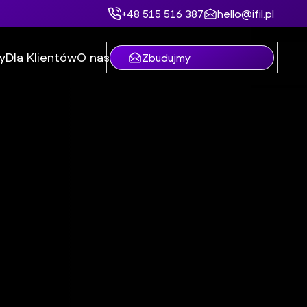
+48 515 516 387
hello@ifil.pl
y
Dla Klientów
O nas
Zbudujmy