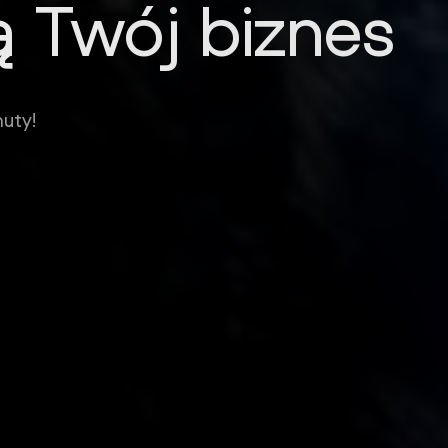
ą Twój biznes
likacji
Warszawa Praga Poludnie
uty!