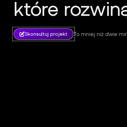
które rozwin
iFil Group - Tworzenie stron internetowych, sklepów i ap
To mniej niż dwie min
Skonsultuj projekt