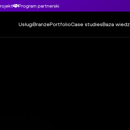
rojekt
Program partnerski
Usługi
Branże
Portfolio
Case studies
Baza wiedz