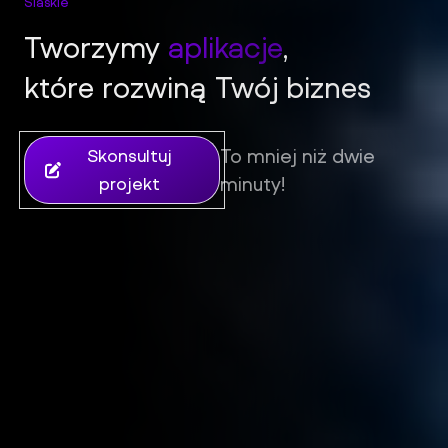
Slaskie
Tworzymy
aplikacje
,
iFil Group - Tworzenie stron internetowych, sklepów i aplik
które rozwiną Twój biznes
To mniej niż dwie
Skonsultuj
minuty!
projekt