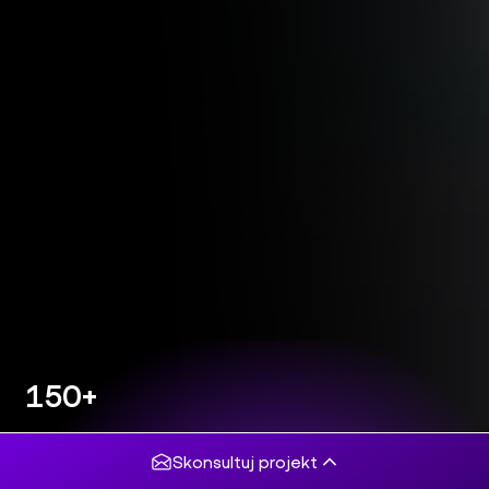
150+
projektów
komercyjnych
Skonsultuj projekt
5/5