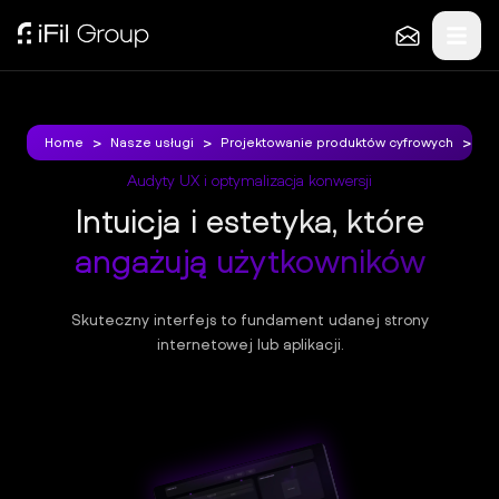
Klientów
O
nas
>
>
>
>
>
>
Home
Home
Nasze usługi
Nasze usługi
Projektowanie produktów cyfrowych
Projektowanie produktów cyfrowych
Au
Au
KONTAKT
Audyty UX i optymalizacja konwersji
+48
Intuicja i estetyka, które
515
angażują użytkowników
516
387
h
Skuteczny interfejs to fundament udanej strony
internetowej lub aplikacji.
el
lo
@
ifi
l.p