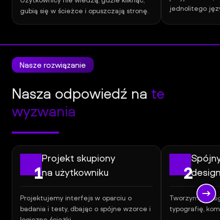
Użytkownicy nie wiedzą, gdzie kliknąć,
jednolitego jęz
gubią się w ścieżce i opuszczają stronę.
Nasze rozwiązanie
Nasza odpowiedź na
te
wyzwania
Projekt skupiony
Spójn
1
2
na użytkowniku
desig
Projektujemy interfejs w oparciu o
Tworzymy desig
badania i testy, dbając o spójne wzorce i
typografię, kom
logiczne ścieżki.