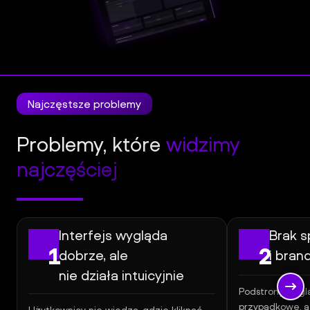
l
Panel
Klienta
Najczęstsze problemy
Problemy, które
widzimy
najczęściej
Interfejs wygląda
Brak s
1
2
dobrze, ale
i bran
nie działa intuicyjnie
Podstrony wyglą
przypadkowe, a