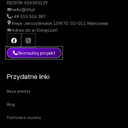
REGON: 526343129
hello@ifil.pl
+48 515 516 387
Aleje Jerozolimskie 109/70, 02-011 Warszawa
Adres do e-Doręczeń
Facebook iFil Group
Instagram iFil Group
Skonsultuj projekt
Przydatne linki
Baza wiedzy
Blog
Formularz wyceny