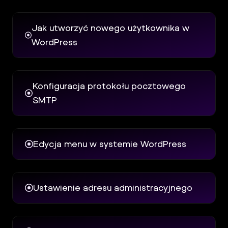
l
Panel
Jak utworzyć nowego użytkownika w
Klienta
WordPress
Konfiguracja protokołu pocztowego
SMTP
Edycja menu w systemie WordPress
Ustawienie adresu administracyjnego