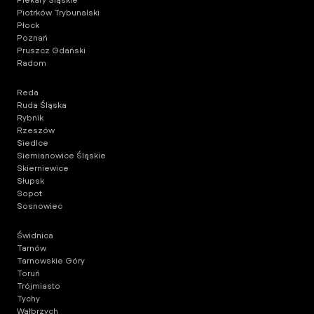
Piotrków Trybunalski
Płock
Poznań
Pruszcz Gdański
Radom
Reda
Ruda Śląska
Rybnik
Rzeszów
Siedlce
Siemianowice Śląskie
Skierniewice
Słupsk
Sopot
Sosnowiec
Świdnica
Tarnów
Tarnowskie Góry
Toruń
Trójmiasto
Tychy
Wałbrzych