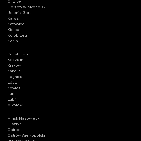
Gliwice
Gorzów Wielkopolski
Jelenia Góra
Kalisz
Katowice
Kielce
Kołobrzeg
Konin
Konstancin
Koszalin
Kraków
Łańcut
Legnica
Łódź
Łowicz
Lubin
Lublin
Mikołów
Mińsk Mazowiecki
Olsztyn
Ostróda
Ostrów Wielkopolski
Piekary Śląskie