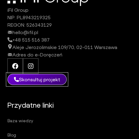
iFil Group
NIP: PL8943219325
REGON: 526343129
hello@ifil.pl
+48 515 516 387
Aleje Jerozolimskie 109/70, 02-011 Warszawa
Adres do e-Doręczeń
Facebook iFil Group
Instagram iFil Group
Skonsultuj projekt
Przydatne linki
Baza wiedzy
Blog