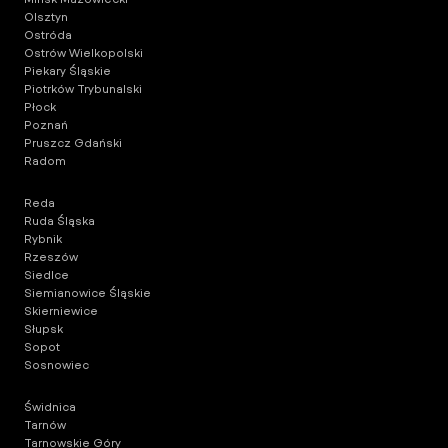
Olsztyn
Ostróda
Ostrów Wielkopolski
Piekary Śląskie
Piotrków Trybunalski
Płock
Poznań
Pruszcz Gdański
Radom
Reda
Ruda Śląska
Rybnik
Rzeszów
Siedlce
Siemianowice Śląskie
Skierniewice
Słupsk
Sopot
Sosnowiec
Świdnica
Tarnów
Tarnowskie Góry