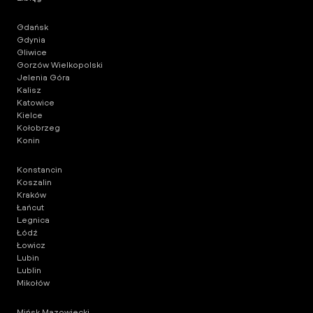
Gdańsk
Gdynia
Gliwice
Gorzów Wielkopolski
Jelenia Góra
Kalisz
Katowice
Kielce
Kołobrzeg
Konin
Konstancin
Koszalin
Kraków
Łańcut
Legnica
Łódź
Łowicz
Lubin
Lublin
Mikołów
Mińsk Mazowiecki