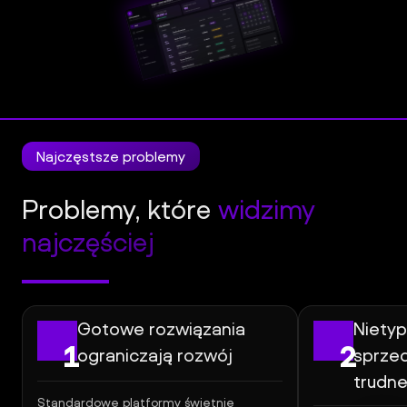
l
Panel
Klienta
Najczęstsze problemy
Problemy, które
widzimy
najczęściej
Gotowe rozwiązania
Niety
1
2
ograniczają rozwój
sprze
trudn
Standardowe platformy świetnie