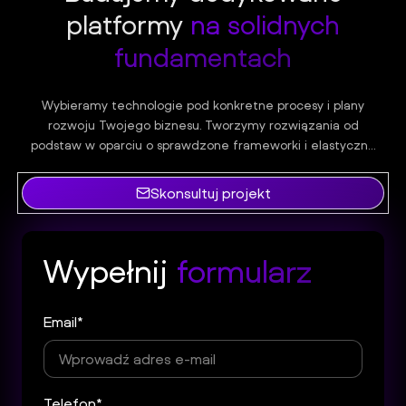
platformy
na solidnych
fundamentach
Wybieramy technologie pod konkretne procesy i plany
rozwoju Twojego biznesu. Tworzymy rozwiązania od
podstaw w oparciu o sprawdzone frameworki i elastyczne
architektury, które pozwalają swobodnie rozwijać sklep,
integrować go z systemami i skalować bez ograniczeń
Skonsultuj projekt
gotowych platform.
Wypełnij
formularz
Email*
Telefon*