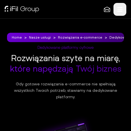
Klientów
O
nas
>
>
>
>
>
>
Home
Home
Nasze usługi
Nasze usługi
Rozwiązania e-commerce
Rozwiązania e-commerce
Dedykowane 
Dedykowane 
KONTAKT
Dedykowane platformy cyfrowe
+48
Rozwiązania szyte na miarę,
515
które napędzają Twój biznes
516
387
h
Gdy gotowe rozwiązania e-commerce nie spełniają
wszystkich Twoich potrzeb, stawiamy na dedykowane
el
platformy.
lo
@
ifi
l.p