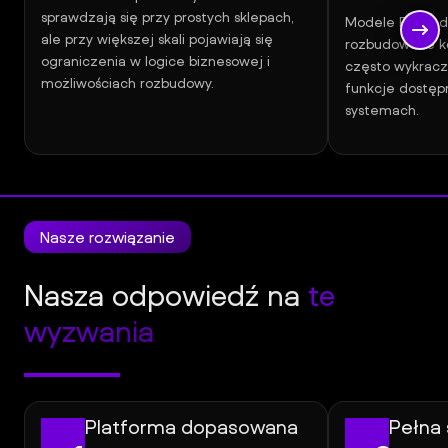
sprawdzają się przy prostych sklepach,
Modele B2B, ind
ale przy większej skali pojawiają się
rozbudowane ko
ograniczenia w logice biznesowej i
często wykracz
możliwościach rozbudowy.
funkcje dostę
systemach.
Nasze rozwiązanie
Nasza odpowiedź na
te
wyzwania
Platforma dopasowana
Pełna