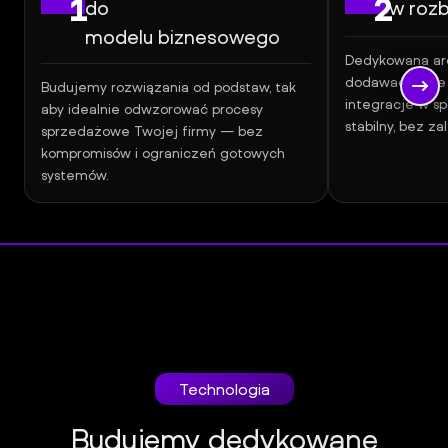
1
2
do
w roz
modelu biznesowego
Dedykowana arc
dodawać nowe f
Budujemy rozwiązania od podstaw, tak
integracje w sp
aby idealnie odwzorować procesy
stabilny, bez z
sprzedażowe Twojej firmy — bez
kompromisów i ograniczeń gotowych
systemów.
Technologia
Budujemy dedykowane