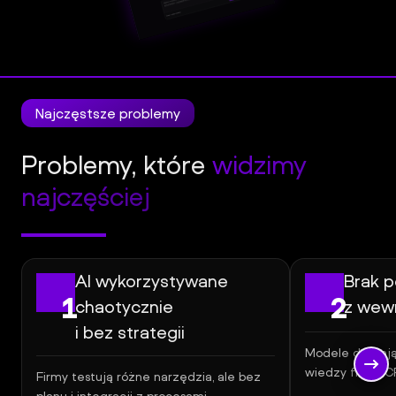
l
Panel
Klienta
Najczęstsze problemy
Problemy, które
widzimy
najczęściej
AI wykorzystywane
Brak p
1
2
chaotycznie
z wew
i bez strategii
Modele działaj
wiedzy firmy, 
Firmy testują różne narzędzia, ale bez