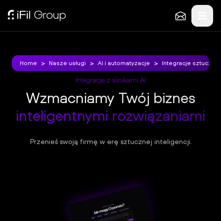
Klientów
O
nas
>
>
>
>
>
>
Home
Home
Nasze usługi
Nasze usługi
AI i automatyzacje
AI i automatyzacje
Integracje sztucznej 
Integracje sztucznej 
KONTAKT
Integracje z silnikami AI
+48
Wzmacniamy Twój biznes
515
inteligentnymi rozwiązaniami
516
387
h
Przenieś swoją firmę w erę sztucznej inteligencji.
el
lo
@
ifi
l.p