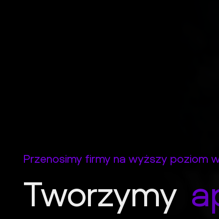
Przenosimy firmy na wyższy poziom w 
Tworzymy
a