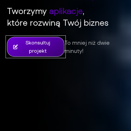
Tworzymy
aplikacje
,
które rozwiną Twój biznes
iFil Group - Tworzenie stron internetowych, sklepów i aplik
To mniej niż dwie
Skonsultuj
minuty!
projekt