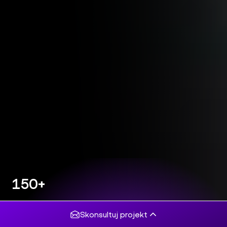
150+
projektów
komercyjnych
Skonsultuj projekt
5/5