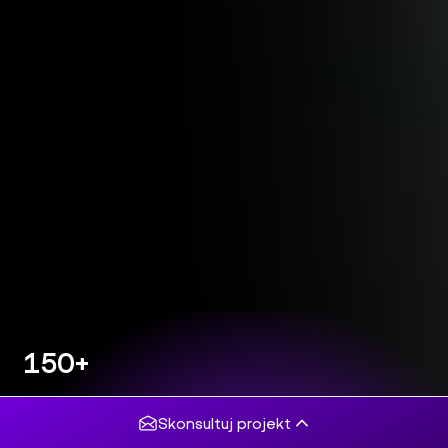
150+
projektów
komercyjnych
Skonsultuj projekt
5/5