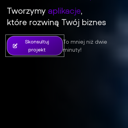
Tworzymy
aplikacje
,
które rozwiną Twój biznes
iFil Group - Tworzenie stron internetowych, sklepów i aplik
To mniej niż dwie
Skonsultuj
minuty!
projekt