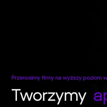
Przenosimy firmy na wyższy poziom w 
Tworzymy
a