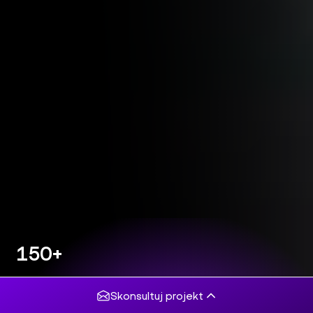
150+
projektów
komercyjnych
Skonsultuj projekt
5/5