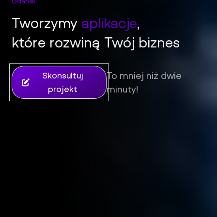
Gdanski
Tworzymy
aplikacje
,
iFil Group - Tworzenie stron internetowych, sklepów i aplik
które rozwiną Twój biznes
To mniej niż dwie
Skonsultuj
minuty!
projekt