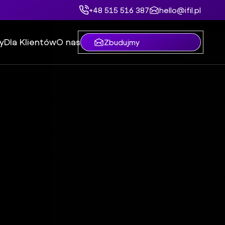
+48 515 516 387
hello@ifil.pl
y
Dla Klientów
O nas
Zbudujmy