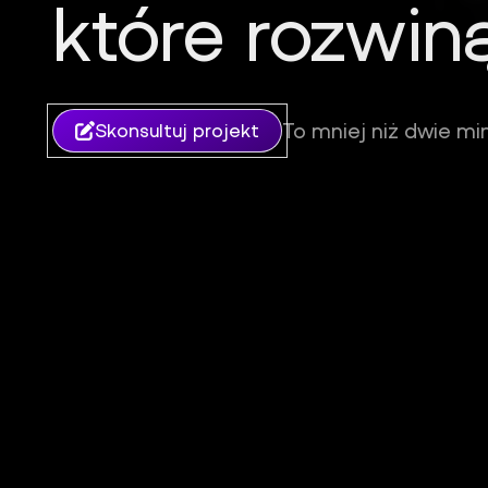
które rozwin
iFil Group - Tworzenie stron internetowych, sklepów i ap
To mniej niż dwie min
Skonsultuj projekt