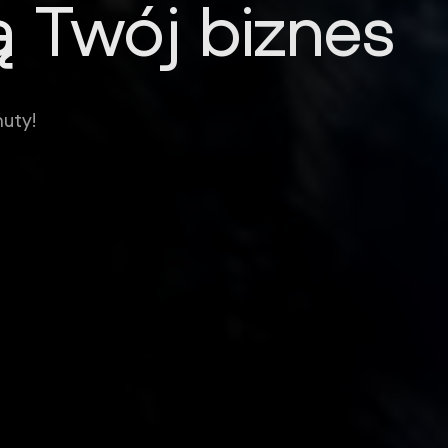
ą Twój biznes
likacji
Ostrow Wielkopolski
uty!