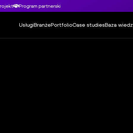
rojekt
Program partnerski
Usługi
Branże
Portfolio
Case studies
Baza wiedz