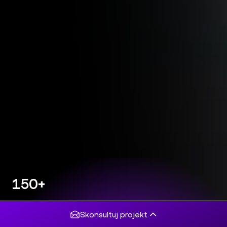
150+
projektów
komercyjnych
Skonsultuj projekt
5/5