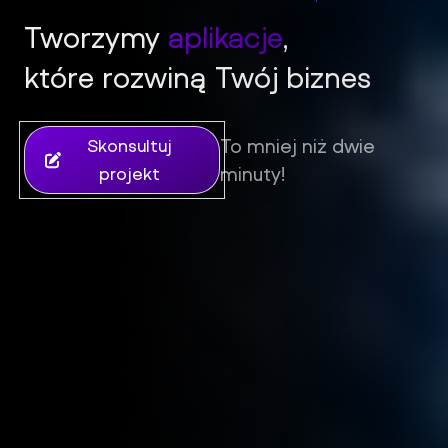
Tworzymy
aplikacje
,
które rozwiną Twój biznes
iFil Group - Tworzenie stron internetowych, sklepów i aplik
To mniej niż dwie
Skonsultuj
minuty!
projekt