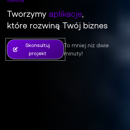
Gornicza
Tworzymy
aplikacje
,
iFil Group - Tworzenie stron internetowych, sklepów i aplik
które rozwiną Twój biznes
To mniej niż dwie
Skonsultuj
minuty!
projekt