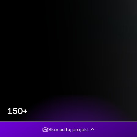
150+
projektów
komercyjnych
Skonsultuj projekt
5/5