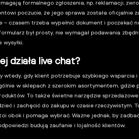
ymagają formalnego zgłoszenia, np. reklamacji, zwr
entowi poczucie, że jego sprawa została oficjalnie 
ie – czasem trzeba wypełnić dokument i poczekać 
formularz był prosty, nie wymagał podawania zbędny
 wysyłki.
ej działa live chat?
ny wtedy, gdy klient potrzebuje szybkiego wsparcia i
ólnie w sklepach z szerokim asortymentem, gdzie p
roduktów. To także świetne narzędzie sprzedażowe
zieć i zachęcić do zakupu w czasie rzeczywistym. T
toi obok i pomaga wybrać. Ważne jednak, by zadbać 
odpowiedzi budują zaufanie i lojalność klientów.