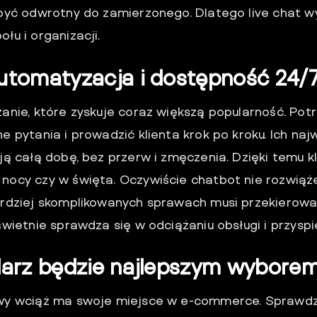
 być odwrotny do zamierzonego. Dlatego live chat 
łu i organizacji.
utomatyzacja i dostępność 24/
anie, które zyskuje coraz większą popularność. Pot
 pytania i prowadzić klienta krok po kroku. Ich naj
ją całą dobę, bez przerw i zmęczenia. Dzięki temu k
ocy czy w święta. Oczywiście chatbot nie rozwiąż
ardziej skomplikowanych sprawach musi przekiero
wietnie sprawdza się w odciążaniu obsługi i przyspie
larz będzie najlepszym wybore
wy wciąż ma swoje miejsce w e-commerce. Sprawdz