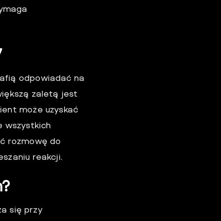
wymaga
7
rafią odpowiadać na
większą zaletą jest
lient może uzyskać
e wszystkich
wać rozmowę do
szaniu reakcji.
m?
a się przy