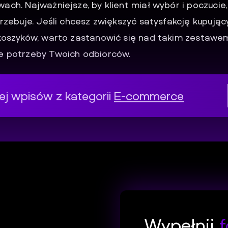
ach. Najważniejsze, by klient miał wybór i poczucie
rzebuje. Jeśli chcesz zwiększyć satysfakcję kupując
koszyków, warto zastanowić się nad takim zestawem
e potrzeby Twoich odbiorców.
j wpisów z kategorii
E-commerce
Wypełnij
f