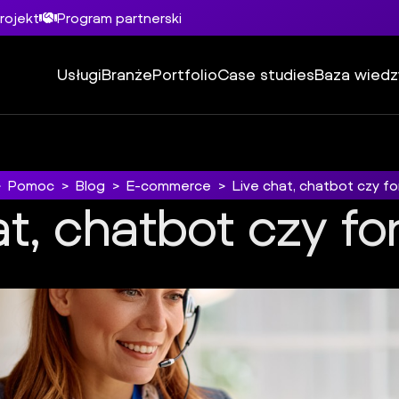
rojekt
Program partnerski
Usługi
Branże
Portfolio
Case studies
Baza wiedz
>
Pomoc
>
Blog
>
E-commerce
>
Live chat, chatbot czy fo
at, chatbot czy fo
Live chat, chatbot czy formula