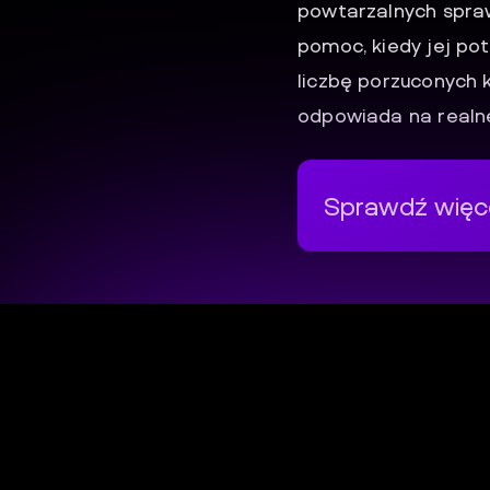
powtarzalnych spraw
pomoc, kiedy jej pot
liczbę porzuconych 
odpowiada na realn
Sprawdź więce