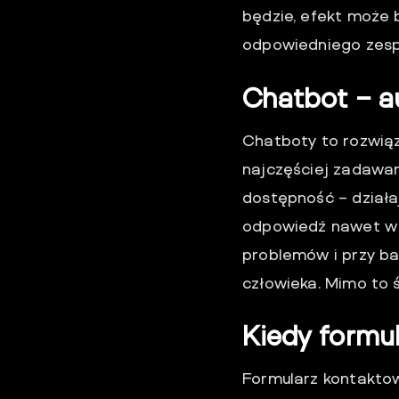
będzie, efekt może
odpowiedniego zespo
Chatbot – a
Chatboty to rozwiąz
najczęściej zadawane
dostępność – działa
odpowiedź nawet w n
problemów i przy b
człowieka. Mimo to ś
Kiedy formu
Formularz kontakto