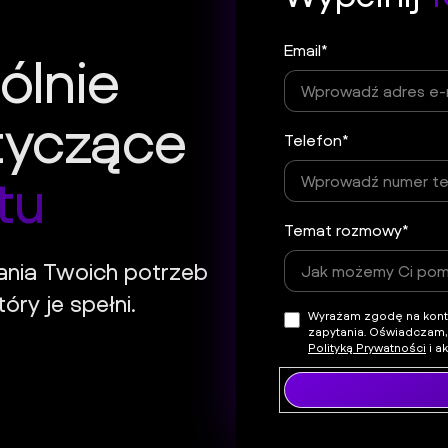
Email*
ólnie
tyczące
Telefon*
tu
Temat rozmowy*
ania Twoich potrzeb
óry je spełni.
Wyrażam zgodę na kontak
zapytania. Oświadczam,
Polityką Prywatności
i a