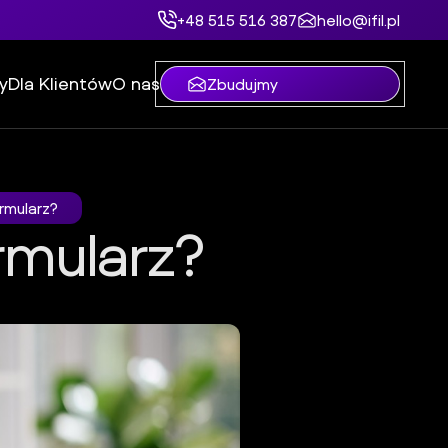
+48 515 516 387
hello@ifil.pl
y
Dla Klientów
O nas
Zbudujmy
rmularz?
rmularz?
rz?