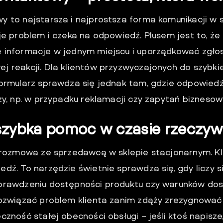
 to najstarsza i najprostsza forma komunikacji w sk
uje problem i czeka na odpowiedź. Plusem jest to, 
 informacje w jednym miejscu i uporządkować zgło
j reakcji. Dla klientów przyzwyczajonych do szybki
Formularz sprawdza się jednak tam, gdzie odpowie
zy, np. w przypadku reklamacji czy zapytań biznesow
 szybka pomoc w czasie rzeczyw
k rozmowa ze sprzedawcą w sklepie stacjonarnym. Kl
dź. To narzędzie świetnie sprawdza się, gdy liczy si
prawdzeniu dostępności produktu czy warunków dos
rozwiązać problem klienta zanim zdąży zrezygnować
czność stałej obecności obsługi – jeśli ktoś napisze