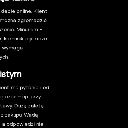
lepie online. Klient
że można zgromadzić
szenia. Minusem –
ej komunikacji może
dź wymaga
ych.
istym
ient ma pytanie i od
ę czas – np. przy
tawy. Dużą zaletą
 z zakupu. Wadą
, a odpowiedzi nie