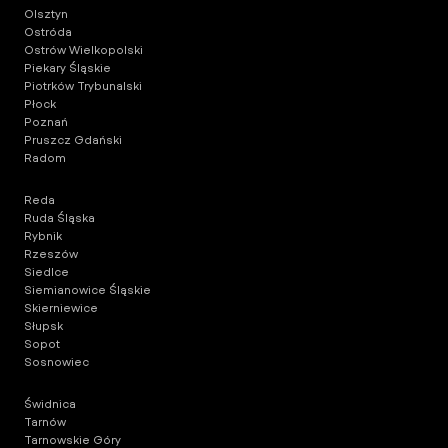
Olsztyn
Ostróda
Ostrów Wielkopolski
Piekary Śląskie
Piotrków Trybunalski
Płock
Poznań
Pruszcz Gdański
Radom
Reda
Ruda Śląska
Rybnik
Rzeszów
Siedlce
Siemianowice Śląskie
Skierniewice
Słupsk
Sopot
Sosnowiec
Świdnica
Tarnów
Tarnowskie Góry