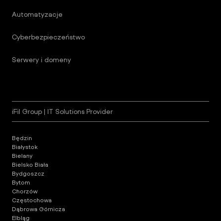
Automatyzacje
Cyberbezpieczeństwo
Serwery i domeny
iFil Group | IT Solutions Provider
Będzin
Białystok
Bielany
Bielsko Biała
Bydgoszcz
Bytom
Chorzów
Częstochowa
Dąbrowa Górnicza
Elbląg