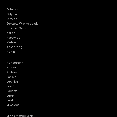
Gdańsk
Gdynia
Gliwice
Gorzów Wielkopolski
Jelenia Góra
Kalisz
Katowice
Kielce
Kołobrzeg
Konin
Konstancin
Koszalin
Kraków
Łańcut
Legnica
Łódź
Łowicz
Lubin
Lublin
Mikołów
Mińsk Mazowiecki