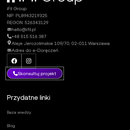
iFil Group
NIP: PL8943219325
REGON: 526343129
hello@ifil.pl
+48 515 516 387
Aleje Jerozolimskie 109/70, 02-011 Warszawa
Adres do e-Doręczeń
Facebook iFil Group
Instagram iFil Group
Skonsultuj projekt
Przydatne linki
Baza wiedzy
Blog