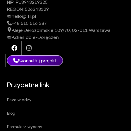
NIP: PL8943219325
REGON: 526343129
hello@ifil.pl
+48 515 516 387
Aleje Jerozolimskie 109/70, 02-011 Warszawa
Adres do e-Doręczeń
Facebook iFil Group
Instagram iFil Group
Skonsultuj projekt
Przydatne linki
Baza wiedzy
Blog
Formularz wyceny