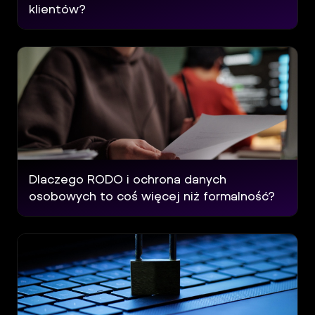
l
klientów?
Panel
Klienta
Dlaczego RODO i ochrona danych
osobowych to coś więcej niż formalność?