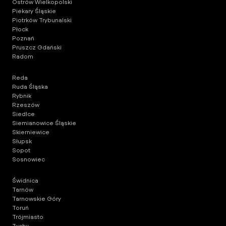
Ostrów Wielkopolski
Piekary Śląskie
Piotrków Trybunalski
Płock
Poznań
Pruszcz Gdański
Radom
Reda
Ruda Śląska
Rybnik
Rzeszów
Siedlce
Siemianowice Śląskie
Skierniewice
Słupsk
Sopot
Sosnowiec
Świdnica
Tarnów
Tarnowskie Góry
Toruń
Trójmiasto
Tychy