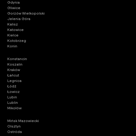
Gdynia
Gliwice
Gorzów Wielkopolski
Jelenia Góra
Kalisz
Katowice
Kielce
Kołobrzeg
Konin
Konstancin
Koszalin
Kraków
Łańcut
Legnica
Łódź
Łowicz
Lubin
Lublin
Mikołów
Mińsk Mazowiecki
Olsztyn
Ostróda