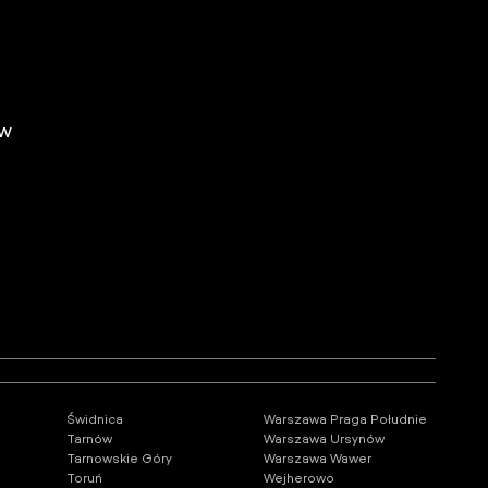
ów
Świdnica
Warszawa Praga Południe
Tarnów
Warszawa Ursynów
Tarnowskie Góry
Warszawa Wawer
Toruń
Wejherowo