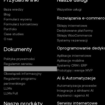
Baza wiedzy
Wszystkie usługi
Blog
Rozwiązania e-commerc
Formularz wyceny
Formularz kontaktowy
Sklepy internetowe
Portfolio
Dedykowane platformy
Case studies
Sklepy WooCommerce
O nas
Systemy rezerwacji
Oprogramowanie dedyk
Dokumenty
Aplikacje internetowe
Polityka prywatności
Aplikacje mobilne
Regulamin serwisu
Systemy CRM i ERP
Pliki cookies
Prototypy i wersje MVP
Obowiązek informacyjny
AI & Automatyzacje
Regulamin programu
partnerskiego
Automatyzacja procesów
LLMs
Integracje z silnikami AI
LLMs Full
Asystenci i agenci AI
Nasze produkty
Serwisy internetowe