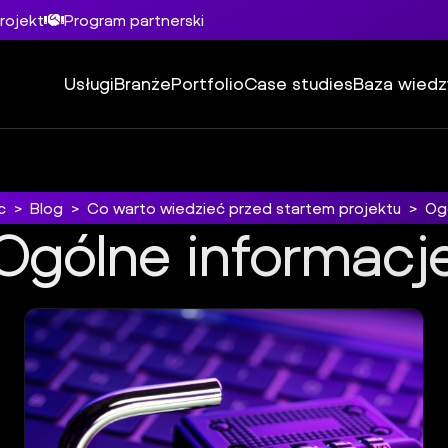
rojekt
Program partnerski
Usługi
Branże
Portfolio
Case studies
Baza wiedz
c
>
Blog
>
Co warto wiedzieć przed startem projektu
>
Og
Ogólne informacj
Ogólne informacje