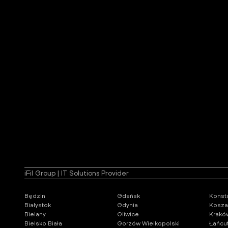
iFil Group | IT Solutions Provider
Będzin
Gdańsk
Konst
Białystok
Gdynia
Kosza
Bielany
Gliwice
Krakó
Bielsko Biała
Gorzów Wielkopolski
Łańcu