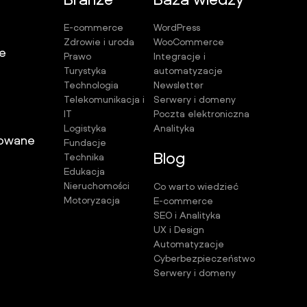
E-commerce
WordPress
Zdrowie i uroda
WooCommerce
e
Prawo
Integracje i
Turystyka
automatyzacje
Technologia
Newsletter
Telekomunikacja i
Serwery i domeny
IT
Poczta elektroniczna
Logistyka
Analityka
owane
Fundacje
Blog
Technika
Edukacja
Nieruchomości
Co warto wiedzieć
Motoryzacja
E-commerce
SEO i Analityka
UX i Design
Automatyzacje
Cyberbezpieczeństwo
Serwery i domeny