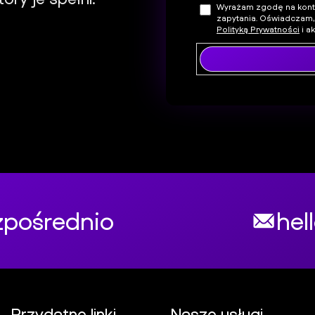
Wyrażam zgodę na kontak
zapytania. Oświadczam,
Polityką Prywatności
i a
zpośrednio
hell
Przydatne linki
Nasze usługi