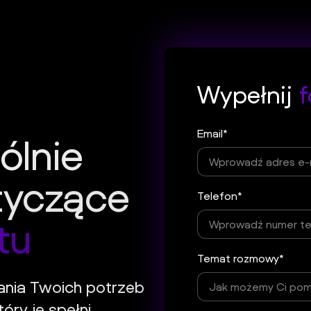
Wypełnij
f
Email*
ólnie
tyczące
Telefon*
tu
Temat rozmowy*
ania Twoich potrzeb
óry je spełni.