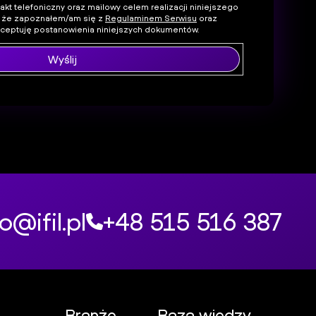
t telefoniczny oraz mailowy celem realizacji niniejszego
 że zapoznałem/am się z
Regulaminem Serwisu
oraz
kceptuję postanowienia niniejszych dokumentów.
Wyślij
o@ifil.pl
+48 515 516 387
Branże
Baza wiedzy