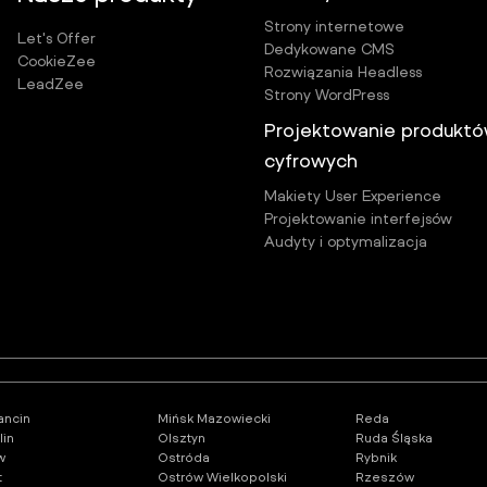
Strony internetowe
Let's Offer
Dedykowane CMS
CookieZee
Rozwiązania Headless
LeadZee
Strony WordPress
Projektowanie produkt
cyfrowych
Makiety User Experience
Projektowanie interfejsów
Audyty i optymalizacja
ancin
Mińsk Mazowiecki
Reda
lin
Olsztyn
Ruda Śląska
w
Ostróda
Rybnik
t
Ostrów Wielkopolski
Rzeszów