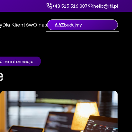
+48 515 516 387
hello@ifil.pl
y
Dla Klientów
O nas
Zbudujmy
ólne informacje
e