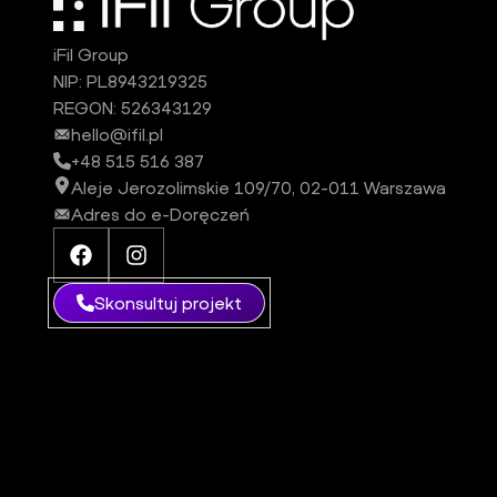
iFil Group
NIP: PL8943219325
REGON: 526343129
hello@ifil.pl
+48 515 516 387
Aleje Jerozolimskie 109/70, 02-011 Warszawa
Adres do e-Doręczeń
Facebook iFil Group
Instagram iFil Group
Skonsultuj projekt