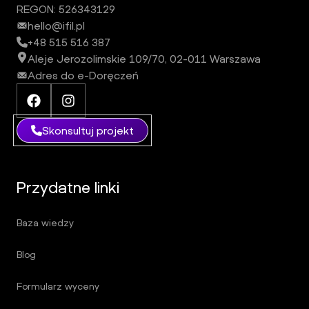
REGON: 526343129
hello@ifil.pl
+48 515 516 387
Aleje Jerozolimskie 109/70, 02-011 Warszawa
Adres do e-Doręczeń
Facebook iFil Group
Instagram iFil Group
Skonsultuj projekt
Przydatne linki
Baza wiedzy
Blog
Formularz wyceny