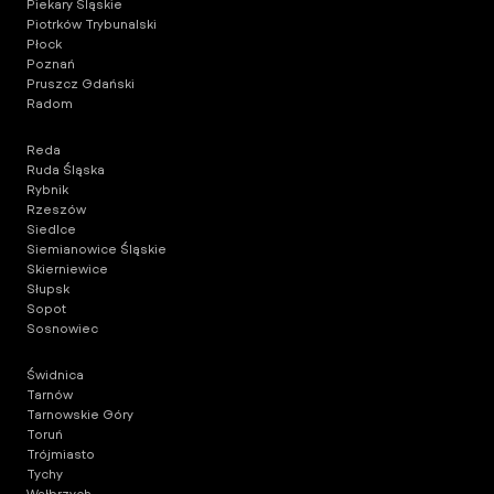
Piekary Śląskie
Piotrków Trybunalski
Płock
Poznań
Pruszcz Gdański
Radom
Reda
Ruda Śląska
Rybnik
Rzeszów
Siedlce
Siemianowice Śląskie
Skierniewice
Słupsk
Sopot
Sosnowiec
Świdnica
Tarnów
Tarnowskie Góry
Toruń
Trójmiasto
Tychy
Wałbrzych